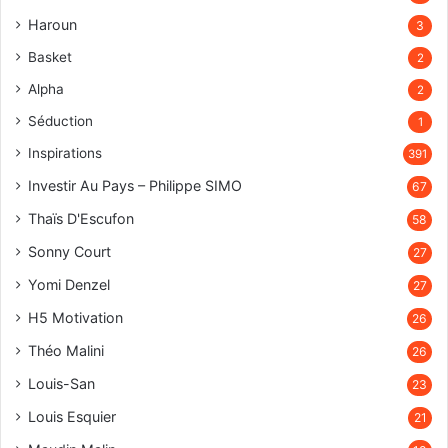
Haroun
3
Basket
2
Alpha
2
Séduction
1
Inspirations
391
Investir Au Pays – Philippe SIMO
67
Thaïs D'Escufon
58
Sonny Court
27
Yomi Denzel
27
H5 Motivation
26
Théo Malini
26
Louis-San
23
Louis Esquier
21