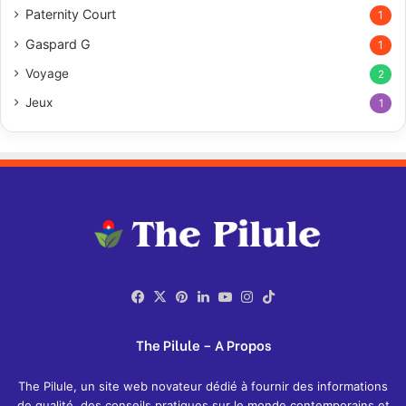
Paternity Court
1
Gaspard G
1
Voyage
2
Jeux
1
Facebook
X
Pinterest
Linkedin
YouTube
Instagram
TikTok
The Pilule – A Propos
The Pilule, un site web novateur dédié à fournir des informations
de qualité, des conseils pratiques sur le monde contemporains et