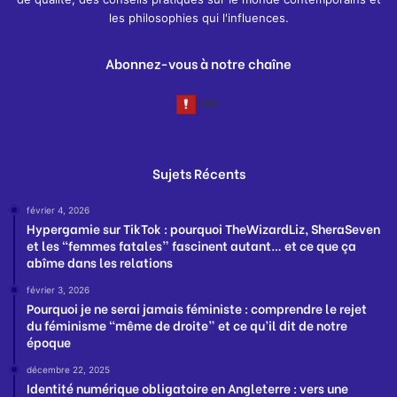
les philosophies qui l'influences.
Abonnez-vous à notre chaîne
Sujets Récents
février 4, 2026
Hypergamie sur TikTok : pourquoi TheWizardLiz, SheraSeven
et les “femmes fatales” fascinent autant… et ce que ça
abîme dans les relations
février 3, 2026
Pourquoi je ne serai jamais féministe : comprendre le rejet
du féminisme “même de droite” et ce qu’il dit de notre
époque
décembre 22, 2025
Identité numérique obligatoire en Angleterre : vers une