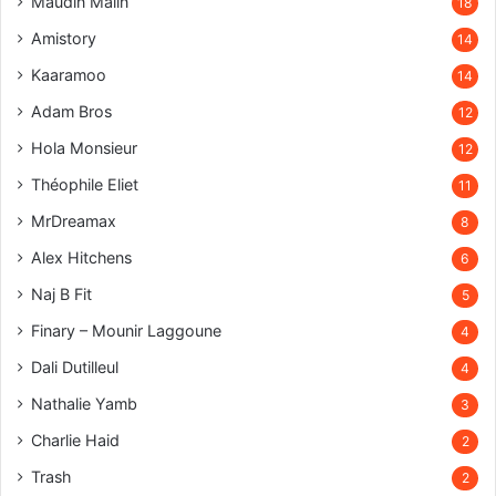
Maudin Malin
18
Amistory
14
Kaaramoo
14
Adam Bros
12
Hola Monsieur
12
Théophile Eliet
11
MrDreamax
8
Alex Hitchens
6
Naj B Fit
5
Finary – Mounir Laggoune
4
Dali Dutilleul
4
Nathalie Yamb
3
Charlie Haid
2
Trash
2