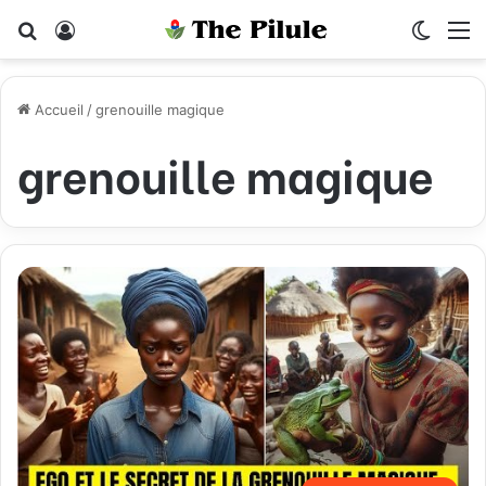
Rechercher
Connexion
Switch
M
Accueil
/
grenouille magique
grenouille magique