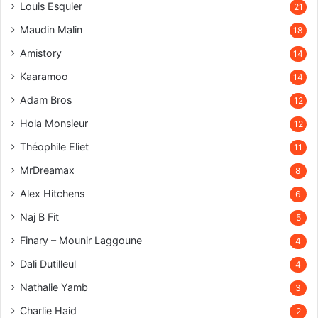
Louis Esquier
21
Maudin Malin
18
Amistory
14
Kaaramoo
14
Adam Bros
12
Hola Monsieur
12
Théophile Eliet
11
MrDreamax
8
Alex Hitchens
6
Naj B Fit
5
Finary – Mounir Laggoune
4
Dali Dutilleul
4
Nathalie Yamb
3
Charlie Haid
2