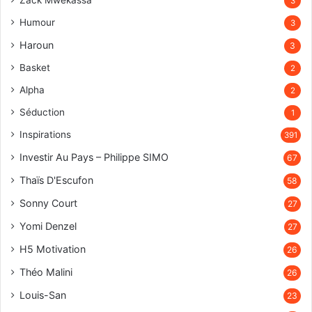
Zack Mwekassa
3
Humour
3
Haroun
3
Basket
2
Alpha
2
Séduction
1
Inspirations
391
Investir Au Pays – Philippe SIMO
67
Thaïs D'Escufon
58
Sonny Court
27
Yomi Denzel
27
H5 Motivation
26
Théo Malini
26
Louis-San
23