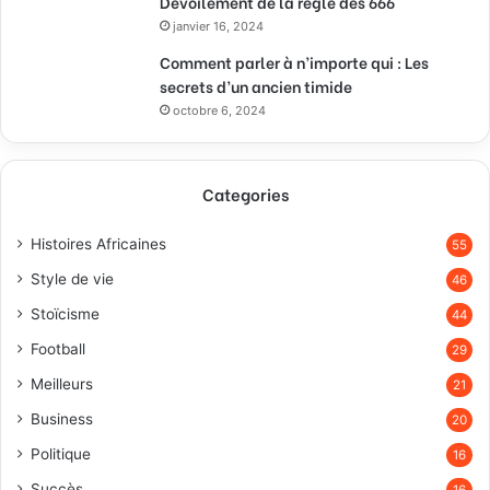
Dévoilement de la règle des 666
janvier 16, 2024
Comment parler à n’importe qui : Les
secrets d’un ancien timide
octobre 6, 2024
Categories
Histoires Africaines
55
Style de vie
46
Stoïcisme
44
Football
29
Meilleurs
21
Business
20
Politique
16
Succès