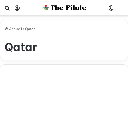
Rechercher
Connexion
Switch
M
Accueil
/
Qatar
Qatar