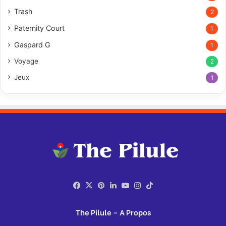
Trash
2
Paternity Court
1
Gaspard G
1
Voyage
2
Jeux
1
Facebook
X
Pinterest
Linkedin
YouTube
Instagram
TikTok
The Pilule – A Propos