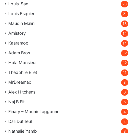
Louis-San
23
Louis Esquier
21
Maudin Malin
18
Amistory
14
Kaaramoo
14
Adam Bros
12
Hola Monsieur
12
Théophile Eliet
11
MrDreamax
8
Alex Hitchens
6
Naj B Fit
5
Finary – Mounir Laggoune
4
Dali Dutilleul
4
Nathalie Yamb
3