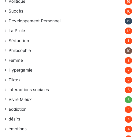
Politique
16
Succès
16
Développement Personnel
12
La Pilule
12
Séduction
1
Philosophie
10
Femme
8
Hypergamie
7
Tiktok
7
interactions sociales
6
Vivre Mieux
6
addiction
4
désirs
4
émotions
4