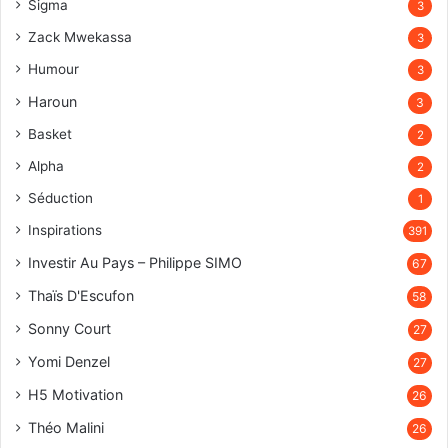
Sigma
3
Zack Mwekassa
3
Humour
3
Haroun
3
Basket
2
Alpha
2
Séduction
1
Inspirations
391
Investir Au Pays – Philippe SIMO
67
Thaïs D'Escufon
58
Sonny Court
27
Yomi Denzel
27
H5 Motivation
26
Théo Malini
26