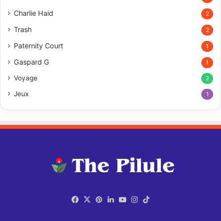
Charlie Haid
2
Trash
2
Paternity Court
1
Gaspard G
1
Voyage
2
Jeux
1
Facebook
X
Pinterest
Linkedin
YouTube
Instagram
TikTok