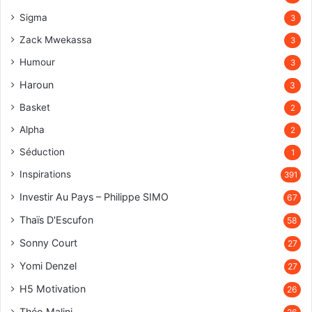
Sigma
3
Zack Mwekassa
3
Humour
3
Haroun
3
Basket
2
Alpha
2
Séduction
1
Inspirations
391
Investir Au Pays – Philippe SIMO
67
Thaïs D'Escufon
58
Sonny Court
27
Yomi Denzel
27
H5 Motivation
26
Théo Malini