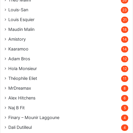
26
Louis-San
23
Louis Esquier
21
Maudin Malin
18
Amistory
14
Kaaramoo
14
Adam Bros
12
Hola Monsieur
12
Théophile Eliet
11
MrDreamax
8
Alex Hitchens
6
Naj B Fit
5
Finary – Mounir Laggoune
4
Dali Dutilleul
4