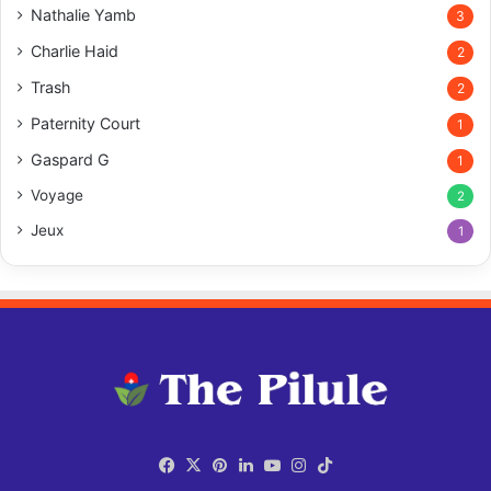
Nathalie Yamb
3
Charlie Haid
2
Trash
2
Paternity Court
1
Gaspard G
1
Voyage
2
Jeux
1
Facebook
X
Pinterest
Linkedin
YouTube
Instagram
TikTok