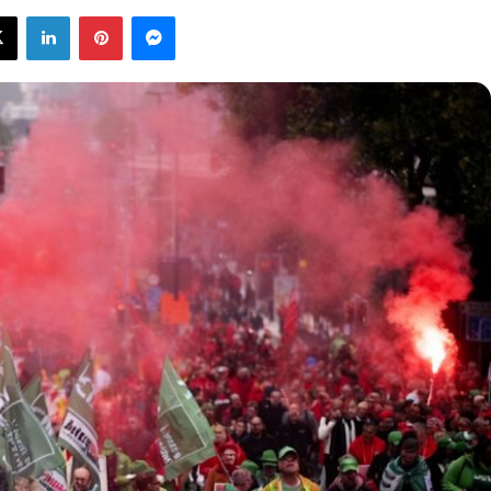
X
Linkedin
Pinterest
Messenger