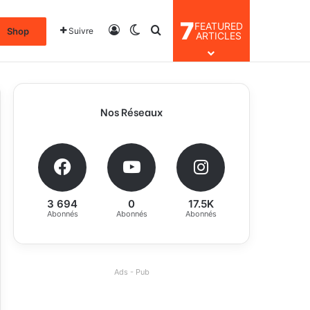
7
FEATURED
Connexion
Switch skin
Rechercher
Shop
Suivre
ARTICLES
Nos Réseaux
3 694
0
17.5K
Abonnés
Abonnés
Abonnés
Ads - Pub