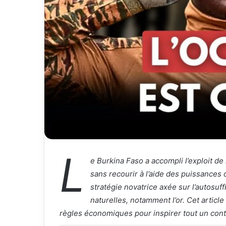
r
i
e
l
L
e Burkina Faso a accompli l’exploit d
sans recourir à l’aide des puissances
stratégie novatrice axée sur l’autosuf
naturelles, notamment l’or. Cet articl
règles économiques pour inspirer tout un cont