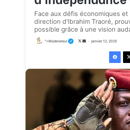
Face aux défis économiques et p
direction d’Ibrahim Traoré, pro
possible grâce à une vision aud
">Moderateur
F
E
janvier 12, 2025
o
n
Facebook
l
v
l
o
o
y
w
e
o
r
n
u
X
n
c
o
u
r