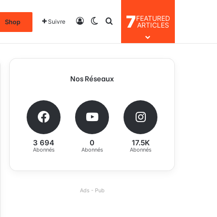
7
FEATURED
Connexion
Switch skin
Rechercher
Shop
Suivre
ARTICLES
Nos Réseaux
3 694
0
17.5K
Abonnés
Abonnés
Abonnés
Ads - Pub