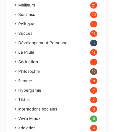
Meilleurs
21
Business
20
Politique
16
Succès
16
Développement Personnel
12
La Pilule
12
Séduction
1
Philosophie
10
Femme
8
Hypergamie
7
Tiktok
7
interactions sociales
6
Vivre Mieux
6
addiction
4