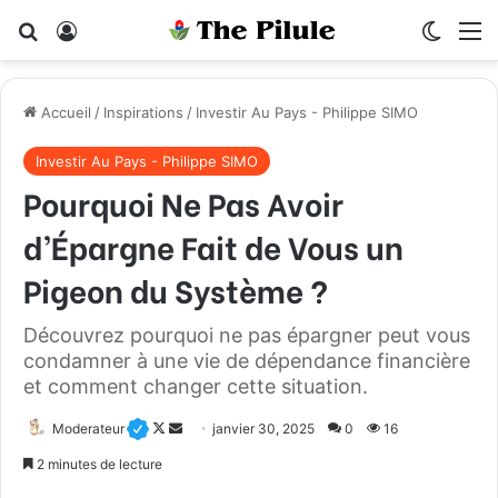
Rechercher
Connexion
Switch
M
Accueil
/
Inspirations
/
Investir Au Pays - Philippe SIMO
Investir Au Pays - Philippe SIMO
Pourquoi Ne Pas Avoir
d’Épargne Fait de Vous un
Pigeon du Système ?
Découvrez pourquoi ne pas épargner peut vous
condamner à une vie de dépendance financière
et comment changer cette situation.
Moderateur
F
E
janvier 30, 2025
0
16
o
n
2 minutes de lecture
l
v