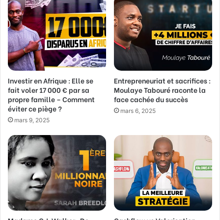
e
a
d
r
e
s
s
Investir en Afrique : Elle se
Entrepreneuriat et sacrifices :
e
fait voler 17 000 € par sa
Moulaye Tabouré raconte la
E
propre famille – Comment
face cachée du succès
m
éviter ce piège ?
a
mars 6, 2025
mars 9, 2025
i
l