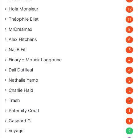
Hola Monsieur
12
Théophile Eliet
11
MrDreamax
8
Alex Hitchens
6
Naj B Fit
5
Finary – Mounir Laggoune
4
Dali Dutilleul
4
Nathalie Yamb
3
Charlie Haid
2
Trash
2
Paternity Court
1
Gaspard G
1
Voyage
2