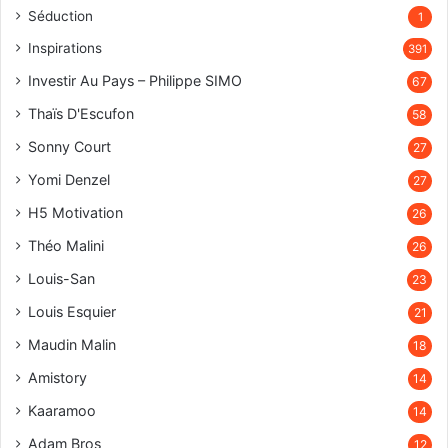
Séduction
1
Inspirations
391
Investir Au Pays – Philippe SIMO
67
Thaïs D'Escufon
58
Sonny Court
27
Yomi Denzel
27
H5 Motivation
26
Théo Malini
26
Louis-San
23
Louis Esquier
21
Maudin Malin
18
Amistory
14
Kaaramoo
14
Adam Bros
12