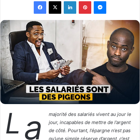
Facebook
X
Linkedin
Pinterest
Messenger
l
o
o
y
w
e
o
r
n
u
X
n
c
o
u
r
r
i
e
l
L
a
majorité des salariés vivent au jour le
jour, incapables de mettre de l’argent
de côté. Pourtant, l’épargne n’est pas
qu’une simple réserve d’argent, c’est