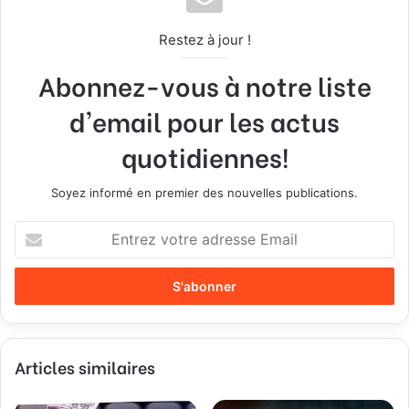
Restez à jour !
Abonnez-vous à notre liste
d'email pour les actus
quotidiennes!
Soyez informé en premier des nouvelles publications.
E
n
t
r
e
z
v
Articles similaires
o
t
r