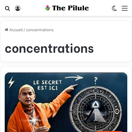
Rechercher
Connexion
Switch
M
Accueil
/
concentrations
concentrations