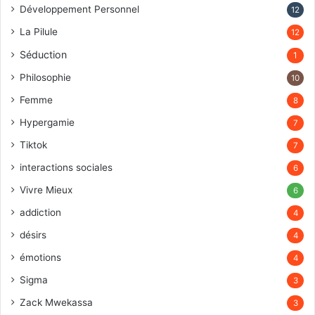
Développement Personnel
12
La Pilule
12
Séduction
1
Philosophie
10
Femme
8
Hypergamie
7
Tiktok
7
interactions sociales
6
Vivre Mieux
6
addiction
4
désirs
4
émotions
4
Sigma
3
Zack Mwekassa
3