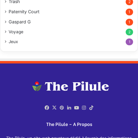
Trash
2
Paternity Court
1
Gaspard G
1
Voyage
2
Jeux
1
Facebook
X
Pinterest
Linkedin
YouTube
Instagram
TikTok
The Pilule – A Propos
The Pilule, un site web novateur dédié à fournir des informations