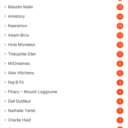
Maudin Malin
18
Amistory
14
Kaaramoo
14
Adam Bros
12
Hola Monsieur
12
Théophile Eliet
11
MrDreamax
8
Alex Hitchens
6
Naj B Fit
5
Finary – Mounir Laggoune
4
Dali Dutilleul
4
Nathalie Yamb
3
Charlie Haid
2