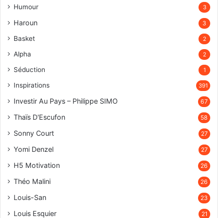
Humour
3
Haroun
3
Basket
2
Alpha
2
Séduction
1
Inspirations
391
Investir Au Pays – Philippe SIMO
67
Thaïs D'Escufon
58
Sonny Court
27
Yomi Denzel
27
H5 Motivation
26
Théo Malini
26
Louis-San
23
Louis Esquier
21