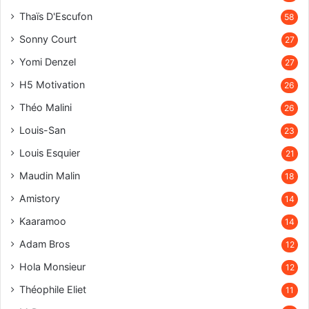
Thaïs D'Escufon
58
Sonny Court
27
Yomi Denzel
27
H5 Motivation
26
Théo Malini
26
Louis-San
23
Louis Esquier
21
Maudin Malin
18
Amistory
14
Kaaramoo
14
Adam Bros
12
Hola Monsieur
12
Théophile Eliet
11