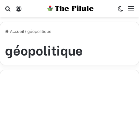
Rechercher
Connexion
Switch
M
Accueil
/
géopolitique
géopolitique