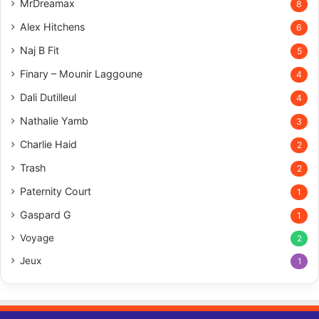
MrDreamax
8
Alex Hitchens
6
Naj B Fit
5
Finary – Mounir Laggoune
4
Dali Dutilleul
4
Nathalie Yamb
3
Charlie Haid
2
Trash
2
Paternity Court
1
Gaspard G
1
Voyage
2
Jeux
1