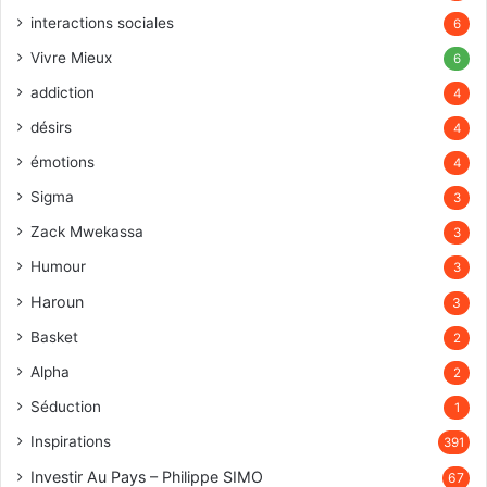
interactions sociales
6
Vivre Mieux
6
addiction
4
désirs
4
émotions
4
Sigma
3
Zack Mwekassa
3
Humour
3
Haroun
3
Basket
2
Alpha
2
Séduction
1
Inspirations
391
Investir Au Pays – Philippe SIMO
67