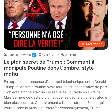
H5 Motivation
Junelle Belvanie
avril 5, 2025
0
18
Le plan secret de Trump : Comment il
manipule Poutine dans l’ombre, style
mafia
En apparence, l’annonce d’un appel téléphonique entre Donald
Trump et Vladimir Poutine avait tout l’air d’une tentative de paix
: l’objectif affiché était un cessez-le-feu durable en Ukraine.
Mais derrière ce geste diplomatique, se cacherait une stratégie
bien plus obscure. Contrairement à l’administration Biden, qui
voulait isoler la Russie et l’étouffer économiquement, Trump