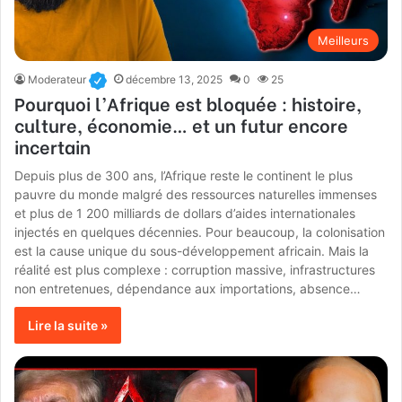
Meilleurs
Moderateur
décembre 13, 2025
0
25
Pourquoi l’Afrique est bloquée : histoire,
culture, économie… et un futur encore
incertain
Depuis plus de 300 ans, l’Afrique reste le continent le plus
pauvre du monde malgré des ressources naturelles immenses
et plus de 1 200 milliards de dollars d’aides internationales
injectés en quelques décennies. Pour beaucoup, la colonisation
est la cause unique du sous-développement africain. Mais la
réalité est plus complexe : corruption massive, infrastructures
non entretenues, dépendance aux importations, absence…
Lire la suite »