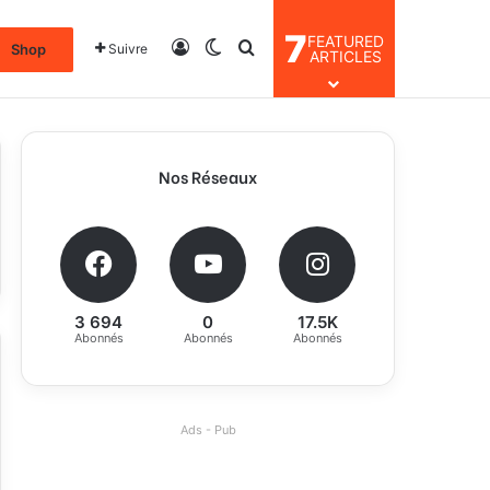
7
FEATURED
Connexion
Switch skin
Rechercher
Shop
Suivre
ARTICLES
Nos Réseaux
3 694
0
17.5K
Abonnés
Abonnés
Abonnés
Ads - Pub