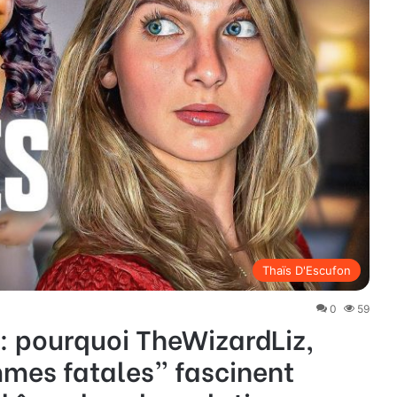
Thaïs D'Escufon
0
59
: pourquoi TheWizardLiz,
mmes fatales” fascinent