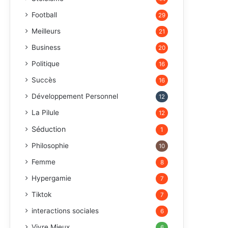
Football
29
Meilleurs
21
Business
20
Politique
16
Succès
16
Développement Personnel
12
La Pilule
12
Séduction
1
Philosophie
10
Femme
8
Hypergamie
7
Tiktok
7
interactions sociales
6
Vivre Mieux
6