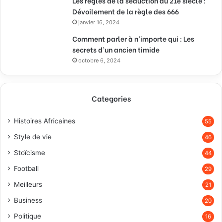
Les règles de la séduction au 21e siècle :
Dévoilement de la règle des 666
janvier 16, 2024
Comment parler à n’importe qui : Les
secrets d’un ancien timide
octobre 6, 2024
Categories
Histoires Africaines
55
Style de vie
46
Stoïcisme
44
Football
29
Meilleurs
21
Business
20
Politique
16