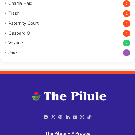
Charlie Haid
2
Trash
2
Paternity Court
1
Gaspard G
1
Voyage
2
Jeux
1
Facebook
X
Pinterest
Linkedin
YouTube
Instagram
TikTok
The Pilule – A Propos