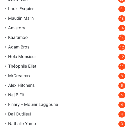
Louis Esquier
21
Maudin Malin
18
Amistory
14
Kaaramoo
14
Adam Bros
12
Hola Monsieur
12
Théophile Eliet
11
MrDreamax
8
Alex Hitchens
6
Naj B Fit
5
Finary – Mounir Laggoune
4
Dali Dutilleul
4
Nathalie Yamb
3