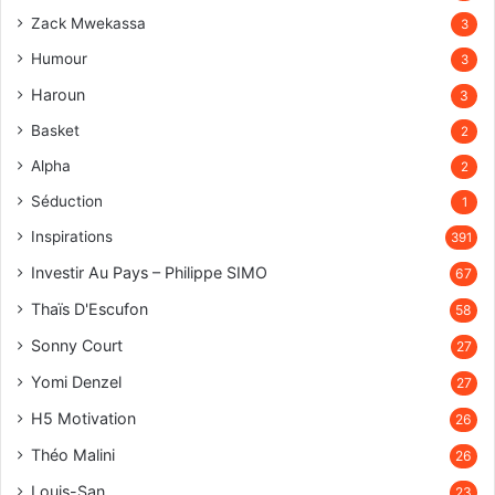
Zack Mwekassa
3
Humour
3
Haroun
3
Basket
2
Alpha
2
Séduction
1
Inspirations
391
Investir Au Pays – Philippe SIMO
67
Thaïs D'Escufon
58
Sonny Court
27
Yomi Denzel
27
H5 Motivation
26
Théo Malini
26
Louis-San
23