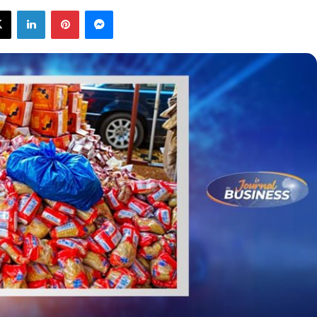
X
Linkedin
Pinterest
Messenger