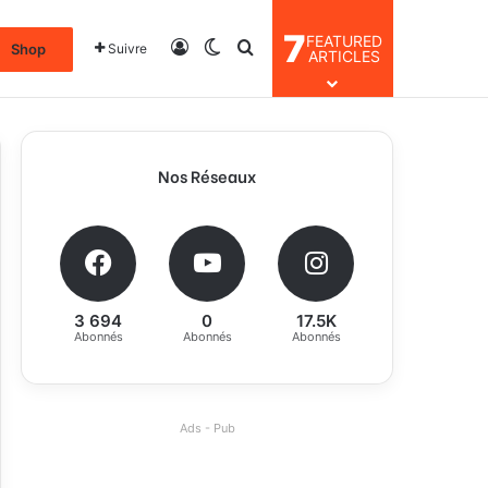
7
FEATURED
Connexion
Switch skin
Rechercher
Shop
Suivre
ARTICLES
Nos Réseaux
3 694
0
17.5K
Abonnés
Abonnés
Abonnés
Ads - Pub