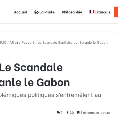
Accueil
La Pilule
Philosophie
Français
SIMO
/
Affaire Fauvert : Le Scandale Sanitaire qui Ébranle le Gabon
: Le Scandale
ranle le Gabon
olémiques politiques s’entremêlent au
0
30
2 minutes de lecture