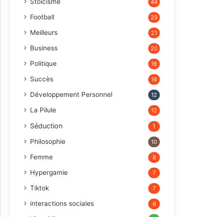
Stoïcisme
44
Football
29
Meilleurs
21
Business
20
Politique
16
Succès
16
Développement Personnel
12
La Pilule
12
Séduction
1
Philosophie
10
Femme
8
Hypergamie
7
Tiktok
7
interactions sociales
6