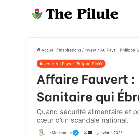
Accueil
/
Inspirations
/
Investir Au Pays - Philippe 
Investir Au Pays - Philippe SIMO
Affaire Fauvert 
Sanitaire qui Éb
Quand sécurité alimentaire et p
cœur d’un scandale national.
">Moderateur
F
E
janvier 1, 2025