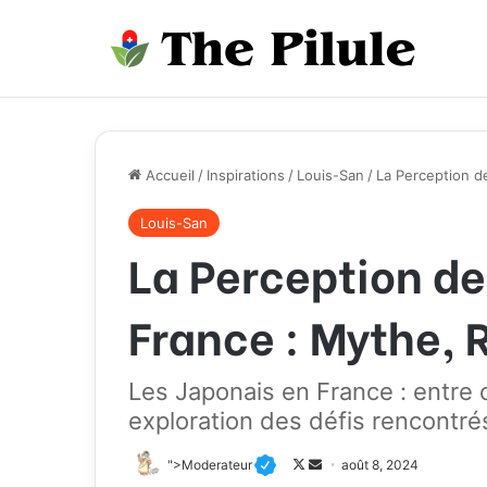
Accueil
/
Inspirations
/
Louis-San
/
La Perception de
Louis-San
La Perception de
France : Mythe, R
Les Japonais en France : entre c
exploration des défis rencontrés
">Moderateur
F
E
août 8, 2024