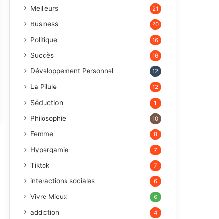
Meilleurs
21
Business
20
Politique
16
Succès
16
Développement Personnel
12
La Pilule
12
Séduction
1
Philosophie
10
Femme
8
Hypergamie
7
Tiktok
7
interactions sociales
6
Vivre Mieux
6
addiction
4