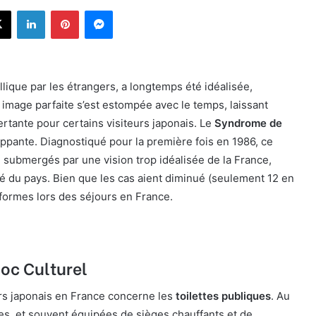
X
Linkedin
Pinterest
Messenger
ique par les étrangers, a longtemps été idéalisée,
image parfaite s’est estompée avec le temps, laissant
rtante pour certains visiteurs japonais. Le
Syndrome de
appante. Diagnostiqué pour la première fois en 1986, ce
ubmergés par une vision trop idéalisée de la France,
té du pays. Bien que les cas aient diminué (seulement 12 en
 formes lors des séjours en France.
hoc Culturel
urs japonais en France concerne les
toilettes publiques
. Au
es, et souvent équipées de sièges chauffants et de