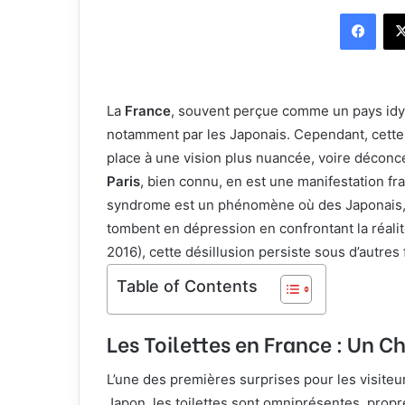
o
n
Facebook
l
v
l
o
o
y
w
e
La
France
, souvent perçue comme un pays idyll
o
r
notamment par les Japonais. Cependant, cette 
n
u
X
n
place à une vision plus nuancée, voire déconce
c
Paris
, bien connu, en est une manifestation fr
o
syndrome est un phénomène où des Japonais, s
u
tombent en dépression en confrontant la réali
r
2016), cette désillusion persiste sous d’autres
r
Table of Contents
i
e
l
Les Toilettes en France : Un C
L’une des premières surprises pour les visite
Japon, les toilettes sont omniprésentes, propr