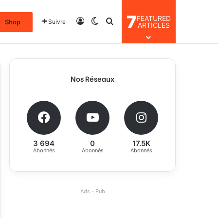
7
FEATURED
Connexion
Switch skin
Rechercher
Shop
Suivre
ARTICLES
Nos Réseaux
3 694
0
17.5K
Abonnés
Abonnés
Abonnés
Ads - Pub