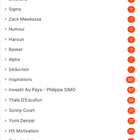
Sigma
3
Zack Mwekassa
3
Humour
3
Haroun
3
Basket
2
Alpha
2
Séduction
1
Inspirations
391
Investir Au Pays – Philippe SIMO
67
Thaïs D'Escufon
58
Sonny Court
27
Yomi Denzel
27
H5 Motivation
26