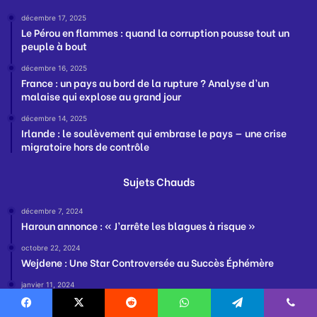
décembre 17, 2025
Le Pérou en flammes : quand la corruption pousse tout un
peuple à bout
décembre 16, 2025
France : un pays au bord de la rupture ? Analyse d’un
malaise qui explose au grand jour
décembre 14, 2025
Irlande : le soulèvement qui embrase le pays — une crise
migratoire hors de contrôle
Sujets Chauds
décembre 7, 2024
Haroun annonce : « J’arrête les blagues à risque »
octobre 22, 2024
Wejdene : Une Star Controversée au Succès Éphémère
janvier 11, 2024
Naviguer dans les Complexités de l’Hypergamie : Entre
Instinct Biologique et Défis Sociaux