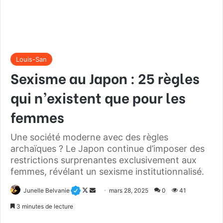
Louis-San
Sexisme au Japon : 25 règles
qui n’existent que pour les
femmes
Une société moderne avec des règles
archaïques ? Le Japon continue d’imposer des
restrictions surprenantes exclusivement aux
femmes, révélant un sexisme institutionnalisé.
Junelle Belvanie
F
E
mars 28, 2025
0
41
o
n
3 minutes de lecture
l
v