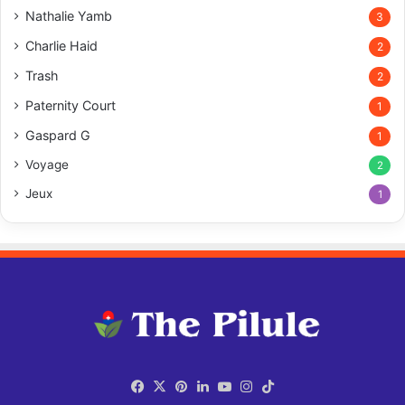
Nathalie Yamb
3
Charlie Haid
2
Trash
2
Paternity Court
1
Gaspard G
1
Voyage
2
Jeux
1
Facebook
X
Pinterest
Linkedin
YouTube
Instagram
TikTok