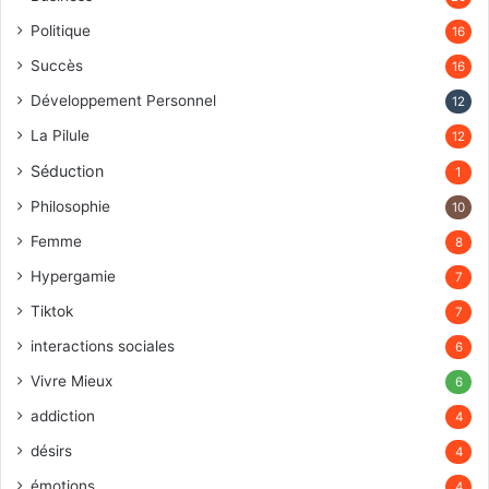
Politique
16
Succès
16
Développement Personnel
12
La Pilule
12
Séduction
1
Philosophie
10
Femme
8
Hypergamie
7
Tiktok
7
interactions sociales
6
Vivre Mieux
6
addiction
4
désirs
4
émotions
4