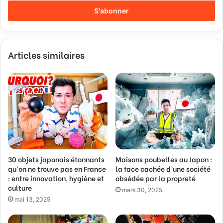
t
r
e
z
v
Articles similaires
o
t
r
e
a
d
r
e
s
s
30 objets japonais étonnants
Maisons poubelles au Japon :
e
qu’on ne trouve pas en France
la face cachée d’une société
E
: entre innovation, hygiène et
obsédée par la propreté
m
culture
a
mars 30, 2025
mai 13, 2025
i
l