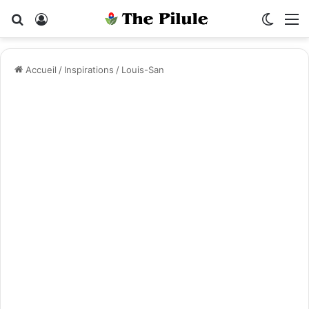
Rechercher
Connexion
Switch
M
Accueil
/
Inspirations
/
Louis-San