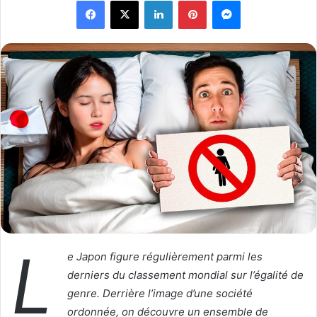
Facebook
X
Linkedin
Pinterest
Messenger
l
o
o
y
w
e
o
r
n
u
X
n
c
o
u
r
r
i
e
l
L
e Japon figure régulièrement parmi les
derniers du classement mondial sur l’égalité de
genre. Derrière l’image d’une société
ordonnée, on découvre un ensemble de