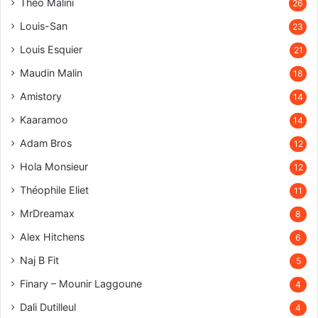
Théo Malini
26
Louis-San
23
Louis Esquier
21
Maudin Malin
18
Amistory
14
Kaaramoo
14
Adam Bros
12
Hola Monsieur
12
Théophile Eliet
11
MrDreamax
8
Alex Hitchens
6
Naj B Fit
5
Finary – Mounir Laggoune
4
Dali Dutilleul
4