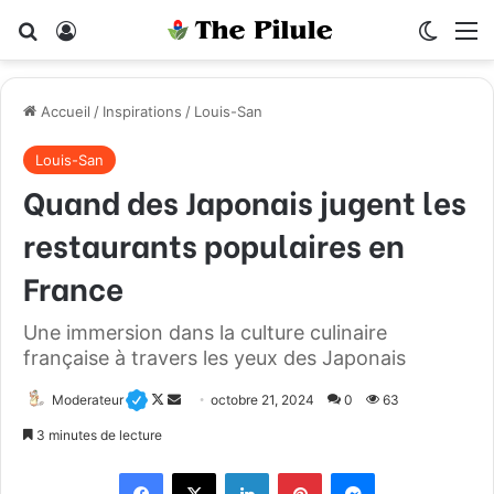
Rechercher
Connexion
Switch
M
Accueil
/
Inspirations
/
Louis-San
Louis-San
Quand des Japonais jugent les
restaurants populaires en
France
Une immersion dans la culture culinaire
française à travers les yeux des Japonais
Moderateur
F
E
octobre 21, 2024
0
63
o
n
3 minutes de lecture
l
v
Facebook
X
Linkedin
Pinterest
Messenger
l
o