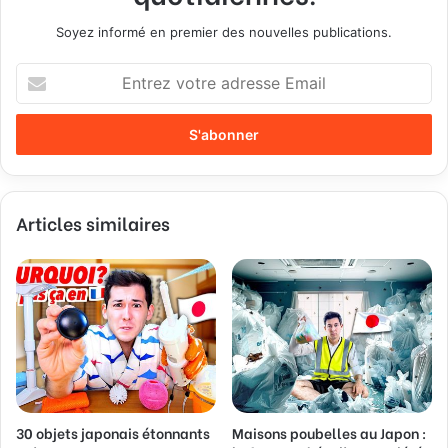
Soyez informé en premier des nouvelles publications.
E
n
t
r
e
z
v
Articles similaires
o
t
r
e
a
d
r
e
s
s
30 objets japonais étonnants
Maisons poubelles au Japon :
e