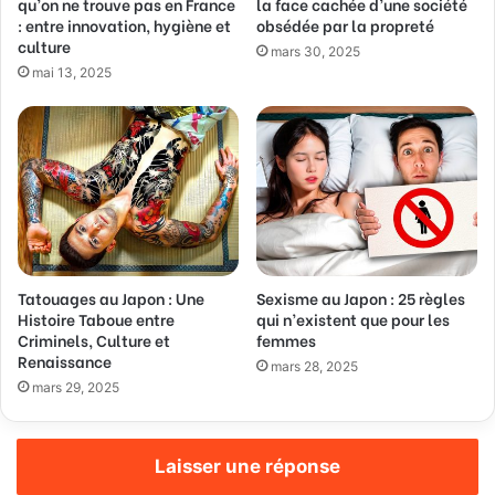
qu’on ne trouve pas en France
la face cachée d’une société
E
: entre innovation, hygiène et
obsédée par la propreté
m
culture
a
mars 30, 2025
mai 13, 2025
i
l
Tatouages au Japon : Une
Sexisme au Japon : 25 règles
Histoire Taboue entre
qui n’existent que pour les
Criminels, Culture et
femmes
Renaissance
mars 28, 2025
mars 29, 2025
Laisser une réponse