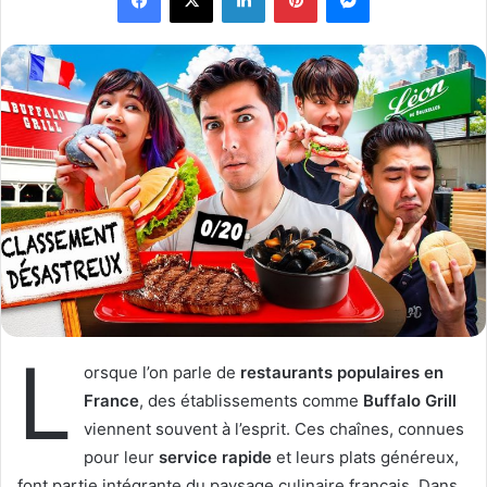
o
y
w
e
o
r
n
u
X
n
c
o
u
r
r
i
e
l
L
orsque l’on parle de
restaurants populaires en
France
, des établissements comme
Buffalo Grill
viennent souvent à l’esprit. Ces chaînes, connues
pour leur
service rapide
et leurs plats généreux,
font partie intégrante du paysage culinaire français. Dans