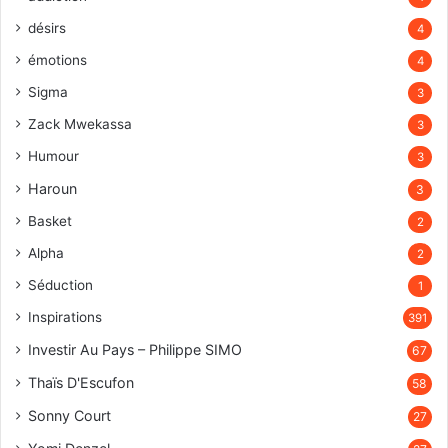
désirs
4
émotions
4
Sigma
3
Zack Mwekassa
3
Humour
3
Haroun
3
Basket
2
Alpha
2
Séduction
1
Inspirations
391
Investir Au Pays – Philippe SIMO
67
Thaïs D'Escufon
58
Sonny Court
27