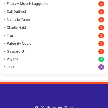
Finary – Mounir Laggoune
4
Dali Dutilleul
4
Nathalie Yamb
3
Charlie Haid
2
Trash
2
Paternity Court
1
Gaspard G
1
Voyage
2
Jeux
1
Facebook
X
Pinterest
Linkedin
YouTube
Instagram
TikTok