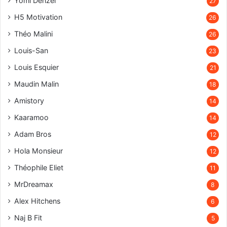
Yomi Denzel
27
H5 Motivation
26
Théo Malini
26
Louis-San
23
Louis Esquier
21
Maudin Malin
18
Amistory
14
Kaaramoo
14
Adam Bros
12
Hola Monsieur
12
Théophile Eliet
11
MrDreamax
8
Alex Hitchens
6
Naj B Fit
5